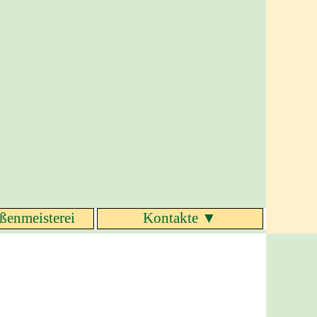
aßenmeisterei
Kontakte ▼
▼