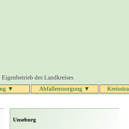
- Eigenbetrieb des Landkreises
Menü überspringen
ung ▼
Abfallentsorgung ▼
Kreisstr
▼
Unseburg