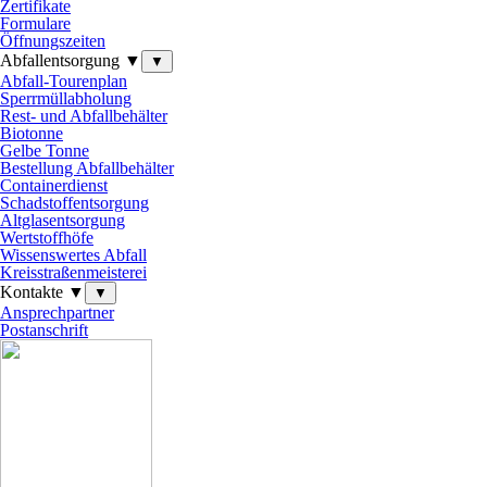
Zertifikate
Formulare
Öffnungszeiten
Abfallentsorgung ▼
▼
Abfall-Tourenplan
Sperrmüllabholung
Rest- und Abfallbehälter
Biotonne
Gelbe Tonne
Bestellung Abfallbehälter
Containerdienst
Schadstoffentsorgung
Altglasentsorgung
Wertstoffhöfe
Wissenswertes Abfall
Kreisstraßenmeisterei
Kontakte ▼
▼
Ansprechpartner
Postanschrift