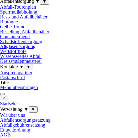
Abfallentsorgung ▼
▼
Abfall-Tourenplan
Sperrmüllabholung
Rest- und Abfallbehälter
Biotonne
Gelbe Tonne
Bestellung Abfallbehälter
Containerdienst
Schadstoffentsorgung
Altglasentsorgung
Wertstoffhöfe
Wissenswertes Abfall
Kreisstraßenmeisterei
Kontakte ▼
▼
Ansprechpartner
Postanschrift
Title
Menü überspringen
×
Startseite
Verwaltung ▼
▼
Wir über uns
Abfallentsorgungssatzung
Abfallgebührensatzung
Entgeltordnung
AGB