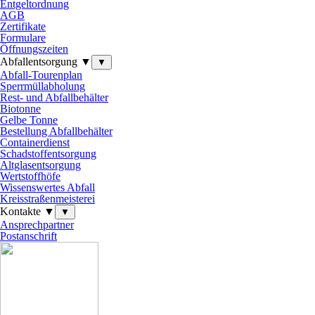
Entgeltordnung
AGB
Zertifikate
Formulare
Öffnungszeiten
Abfallentsorgung ▼
▼
Abfall-Tourenplan
Sperrmüllabholung
Rest- und Abfallbehälter
Biotonne
Gelbe Tonne
Bestellung Abfallbehälter
Containerdienst
Schadstoffentsorgung
Altglasentsorgung
Wertstoffhöfe
Wissenswertes Abfall
Kreisstraßenmeisterei
Kontakte ▼
▼
Ansprechpartner
Postanschrift