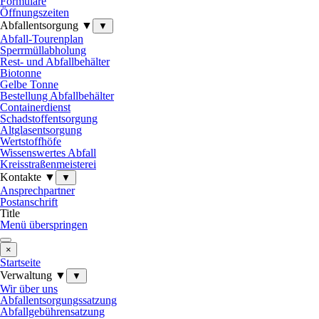
Formulare
Öffnungszeiten
Abfallentsorgung ▼
▼
Abfall-Tourenplan
Sperrmüllabholung
Rest- und Abfallbehälter
Biotonne
Gelbe Tonne
Bestellung Abfallbehälter
Containerdienst
Schadstoffentsorgung
Altglasentsorgung
Wertstoffhöfe
Wissenswertes Abfall
Kreisstraßenmeisterei
Kontakte ▼
▼
Ansprechpartner
Postanschrift
Title
Menü überspringen
×
Startseite
Verwaltung ▼
▼
Wir über uns
Abfallentsorgungssatzung
Abfallgebührensatzung