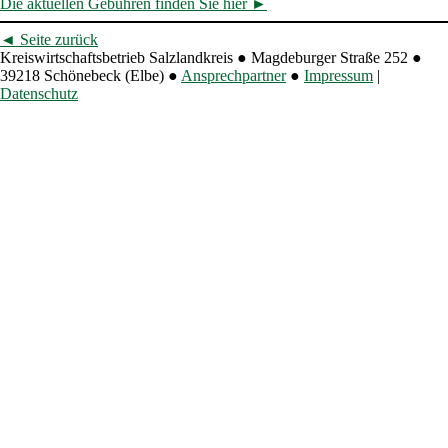
Die aktuellen Gebühren finden Sie hier ►
◄
Seite zurück
Kreiswirtschaftsbetrieb Salzlandkreis
●
Magdeburger Straße 252
●
39218 Schönebeck (Elbe)
●
Ansprechpartner
●
Impressum
|
Datenschutz
Zurück zum Seiteninhalt