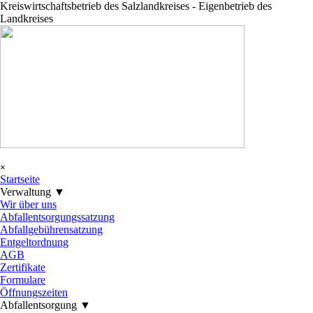
Direkt zum Seiteninhalt
Kreiswirtschaftsbetrieb des Salzlandkreises - Eigenbetrieb des
Landkreises
Menü überspringen
×
Startseite
Verwaltung ▼
▼
Wir über uns
Abfallentsorgungssatzung
Abfallgebührensatzung
Entgeltordnung
AGB
Zertifikate
Formulare
Öffnungszeiten
Abfallentsorgung ▼
▼