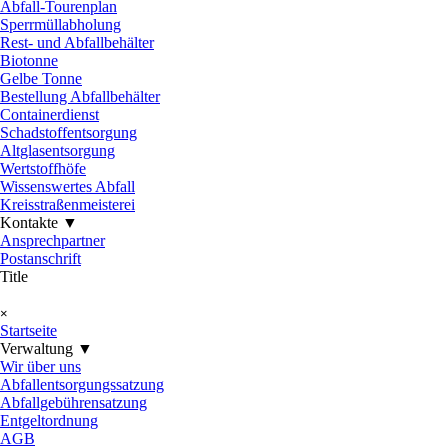
Abfall-Tourenplan
Sperrmüllabholung
Rest- und Abfallbehälter
Biotonne
Gelbe Tonne
Bestellung Abfallbehälter
Containerdienst
Schadstoffentsorgung
Altglasentsorgung
Wertstoffhöfe
Wissenswertes Abfall
Kreisstraßenmeisterei
Kontakte ▼
▼
Ansprechpartner
Postanschrift
Title
Menü überspringen
×
Startseite
Verwaltung ▼
▼
Wir über uns
Abfallentsorgungssatzung
Abfallgebührensatzung
Entgeltordnung
AGB